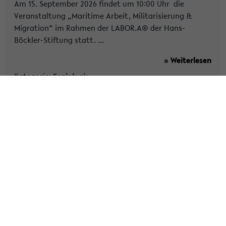
Am 15. September 2026 findet um 10:00 Uhr die
Veranstaltung „Maritime Arbeit, Militarisierung &
Migration“ im Rahmen der LABOR.A® der Hans-
Böckler-Stiftung statt. ...
» Weiterlesen
Kategorie:
Soziologie
Tags:
ab4
agkoddenbrock
engelhart
forschung
» Veröffentlicht am 1. Juli 2026
Understanding Germany in Times of
Genocide: Franz Neumann and the
Ongoing Question of Imperialism
Vortrag von Kai Koddenbrock zum Thema
"Understanding Germany in Times of Genocide: Franz
Neumann and the Ongoing Question of Imperialism"