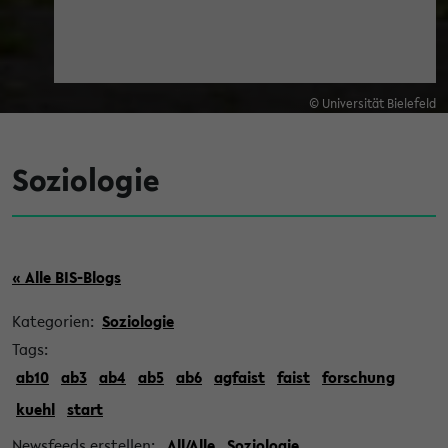
© Universität Bielefeld
Soziologie
« Alle BIS-Blogs
Kategorien:
Soziologie
Tags:
ab10
ab3
ab4
ab5
ab6
agfaist
faist
forschung
kuehl
start
Newsfeeds erstellen:
All/Alle
Soziologie