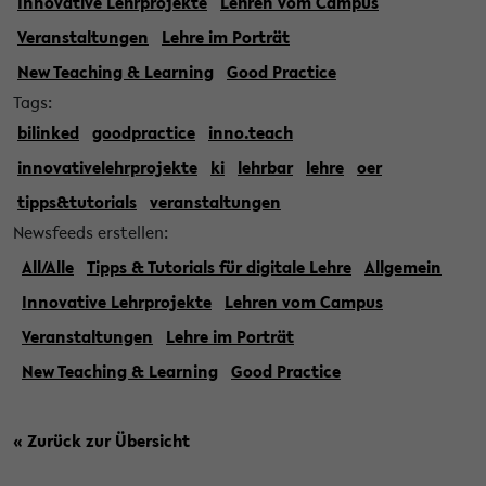
Innovative Lehrprojekte
Lehren vom Campus
Veranstaltungen
Lehre im Porträt
New Teaching & Learning
Good Practice
Tags:
bilinked
goodpractice
inno.teach
innovativelehrprojekte
ki
lehrbar
lehre
oer
tipps&tutorials
veranstaltungen
Newsfeeds erstellen:
All/Alle
Tipps & Tutorials für digitale Lehre
Allgemein
Innovative Lehrprojekte
Lehren vom Campus
Veranstaltungen
Lehre im Porträt
New Teaching & Learning
Good Practice
« Zurück zur Übersicht