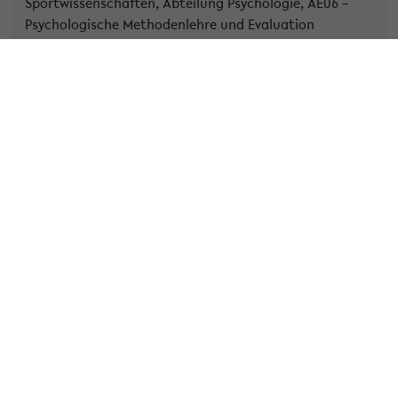
Sportwissenschaften, Abteilung Psychologie, AE06 –
Psychologische Methodenlehre und Evaluation
An der Uni seit:
10/2020
Lehrveranstaltung und Lehrveranstaltungsart:
Vorlesung „Statistik III – Computergestützte
Datenanalyse“ (WiSe 2021/22)
mittlerweile auch auf andere Vorlesungen des
Fachbereichs übertragen (z.B. Multivariate Verfahren
im Master)
Gefördert durch:
Qualitätsfonds für die Lehre
Übertragbarkeit auf andere Fachgebiete:
prinzipiell
gut, sofern Anwendung quantitativer Methoden
geprüft werden soll
(Digitale) Innovation: