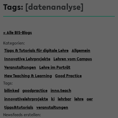
Tags:
[datenanalyse]
« Alle BIS-Blogs
Kategorien:
Tipps & Tutorials für digitale Lehre
Allgemein
Innovative Lehrprojekte
Lehren vom Campus
Veranstaltungen
Lehre im Porträt
New Teaching & Learning
Good Practice
Tags:
bilinked
goodpractice
inno.teach
innovativelehrprojekte
ki
lehrbar
lehre
oer
tipps&tutorials
veranstaltungen
Newsfeeds erstellen: