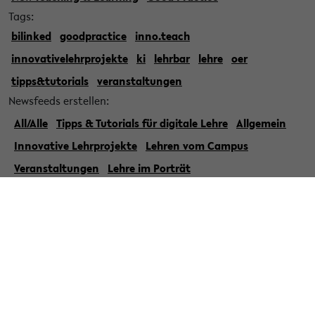
Tags:
bilinked
goodpractice
inno.teach
innovativelehrprojekte
ki
lehrbar
lehre
oer
tipps&tutorials
veranstaltungen
Newsfeeds erstellen:
All/Alle
Tipps & Tutorials für digitale Lehre
Allgemein
Innovative Lehrprojekte
Lehren vom Campus
Veranstaltungen
Lehre im Porträt
New Teaching & Learning
Good Practice
« Zurück zur Übersicht
» Veröffentlicht am 17. Februar 2023