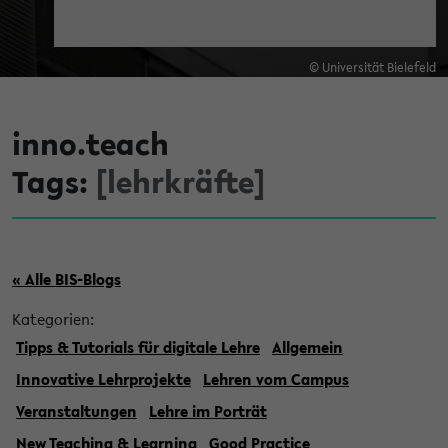
© Universität Bielefeld
inno.teach
Tags:
[lehrkräfte]
« Alle BIS-Blogs
Kategorien:
Tipps & Tutorials für digitale Lehre
Allgemein
Innovative Lehrprojekte
Lehren vom Campus
Veranstaltungen
Lehre im Porträt
New Teaching & Learning
Good Practice