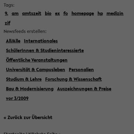
Tags:
9.
am
amtszeit
bio
ex
fo
homepage
hp
medizin
zif
Newsfeeds erstellen:
All/Alle
Internationales
SchülerInnen & Studieninteressierte
Öffentliche Veranstaltungen
Universität & Campusleben
Personalien
Studium & Lehre
Forschung & Wissenschaft
Bau & Modernisierung
Auszeichnungen & Preise
vor 3/2009
« Zurück zur Übersicht