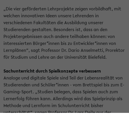
„Die vier geförderten Lehrprojekte zeigen vorbildhaft, mit
welchen innovativen Ideen unsere Lehrenden in
verschiedenen Fakultäten die Ausbildung unserer
Studierenden gestalten. Besonders ist, dass an den
Projektergebnissen auch andere teilhaben können: von
interessierten Bürger*innen bis zu Entwickler*innen von
Lernplänen“, sagt Professor Dr. Dario Anselmetti, Prorektor
für Studium und Lehre an der Universität Bielefeld.
Sachunterricht durch Spielkonzepte verbessern
Analoge und digitale Spiele sind Teil der Lebensrealität von
Studierenden und Schüler*innen - vom Brettspiel bis zum E-
Gaming-Sport. „Studien belegen, dass Spielen auch zum
Lernerfolg führen kann. Allerdings wird das Spielprinzip als
Methode und Lernform im Schulunterricht bisher
unterschätzt“, sagen Professor Dr. Lars Deile aus der
Geschichtsdidaktik und Professor Dr. Matthias Wilde aus
der Biologiedidaktik der Universität Bielefeld. In ihrem