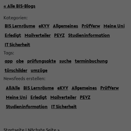
« Alle BIS-Blogs
Kategorien:
BIS Lernräume
eKVV
Allgemeines
PrüfVerw
Meine Uni
Erledigt
Mailverteiler
PEVZ
Studieninformation
IT Sicherheit
Tags:
app
obe
prüfungsakte
suche
terminbuchung
türschilder
umzüge
Newsfeeds erstellen:
All/Alle
BIS Lernräume
eKVV
Allgemeines
PrüfVerw
Meine Uni
Erledigt
Mailverteiler
PEVZ
Studieninformation
IT Sicherheit
Startseite
|
Nächste Seite
»