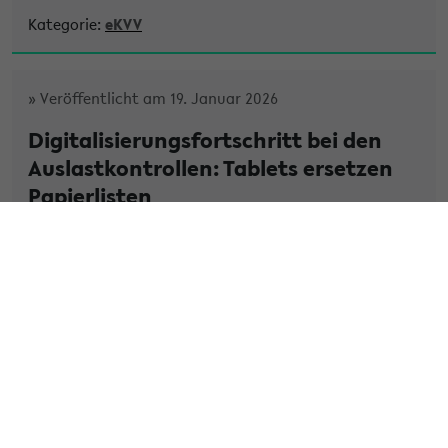
Kategorie:
eKVV
» Veröffentlicht am 19. Januar 2026
Digitalisierungsfortschritt bei den
Auslastkontrollen: Tablets ersetzen
Papierlisten
Pünktlich zum Vorlesungsstart finden jedes Semester
die 3-wöchigen Auslastkontrollen statt. Dabei laufen
Mitarbeiter*innen des Sicherheitsdienstes die gesamte
Uni ab, öffnen die Tü...
» Weiterlesen
Kategorie:
eKVV
» Veröffentlicht am 12. Januar 2026