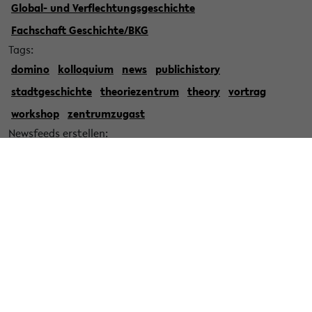
Global- und Verflechtungsgeschichte
Fachschaft Geschichte/BKG
Tags:
domino
kolloquium
news
publichistory
stadtgeschichte
theoriezentrum
theory
vortrag
workshop
zentrumzugast
Newsfeeds erstellen:
All/Alle
zthf-veranstaltungen
biparis
allgemein
zthf-news
workshops/tagungen
Geschichte als Beruf
Projektseminare
Kultur/Geschichte: Politik – Bild – Kunst
regionalgeschichte
zeitgeschichte
Geschichte der Vormoderne
Alte Geschichte
Geschichtskulturen
Gesellschaft - Wissen - Umwelt
Global- und Verflechtungsgeschichte