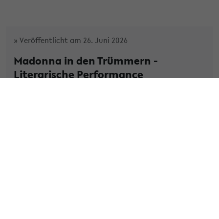
» Veröffentlicht am 26. Juni 2026
Madonna in den Trümmern -
Literarische Performance
In ihrer Performance entfaltet Fatima Kahn einen
literarischen Denk- und Erfahrungsraum zwischen
Nachkriegsgeschichte, Architektur, familiären Blicken
und den feinen Erschütterunge...
» Weiterlesen
Kategorie:
Literatur
Tags:
2026
» Veröffentlicht am 12. Mai 2026