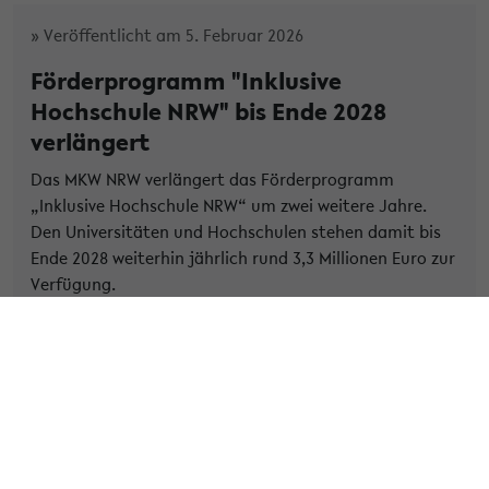
» Veröffentlicht am 5. Februar 2026
Förderprogramm "Inklusive
Hochschule NRW" bis Ende 2028
verlängert
Das MKW NRW verlängert das Förderprogramm
„Inklusive Hochschule NRW“ um zwei weitere Jahre.
Den Universitäten und Hochschulen stehen damit bis
Ende 2028 weiterhin jährlich rund 3,3 Millionen Euro zur
Verfügung.
» Weiterlesen
Kategorie:
ZAB
Tags:
lehre
sbv
startseite
studium
» Veröffentlicht am 19. Dezember 2025