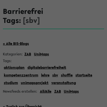
Barrierefrei
Tags:
[sbv]
« Alle BIS-Blogs
Kategorien:
ZAB
UniMaps
Tags:
aktionsplan
digitalebarrierefreiheit
kompetenzzentrum
lehre
sbv
shuffle
startseite
studium
unimapsprojekt
veranstaltung
Newsfeeds erstellen:
All/Alle
ZAB
UniMaps
« Zurück zur Übersicht