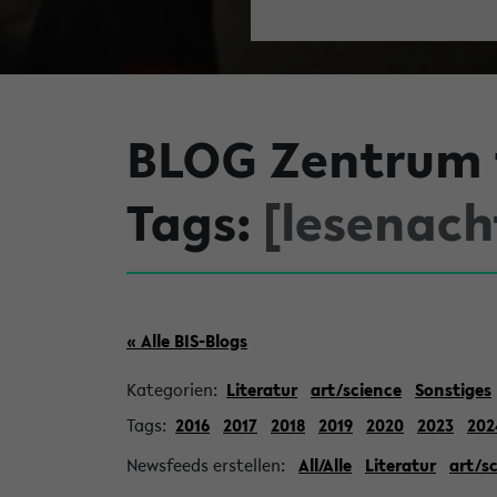
BLOG Zentrum f
Tags:
[lesenach
« Alle BIS-Blogs
Kategorien:
Literatur
art/science
Sonstiges
Tags:
2016
2017
2018
2019
2020
2023
202
Newsfeeds erstellen:
All/Alle
Literatur
art/s