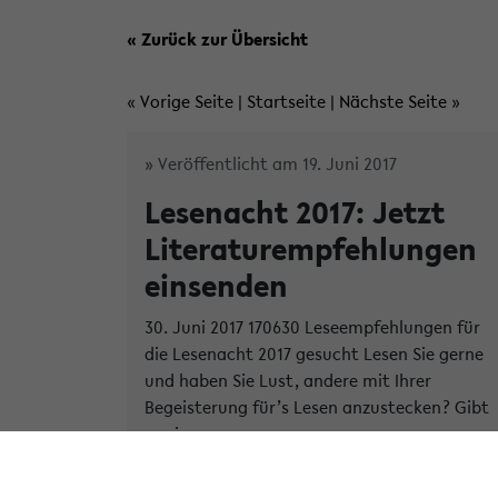
« Zurück zur Übersicht
«
Vorige Seite
|
Startseite
|
Nächste Seite
»
» Veröffentlicht am 19. Juni 2017
Lesenacht 2017: Jetzt
Literaturempfehlungen
einsenden
30. Juni 2017 170630 Leseempfehlungen für
die Lesenacht 2017 gesucht Lesen Sie gerne
und haben Sie Lust, andere mit Ihrer
Begeisterung für’s Lesen anzustecken? Gibt
es ei...
» Weiterlese