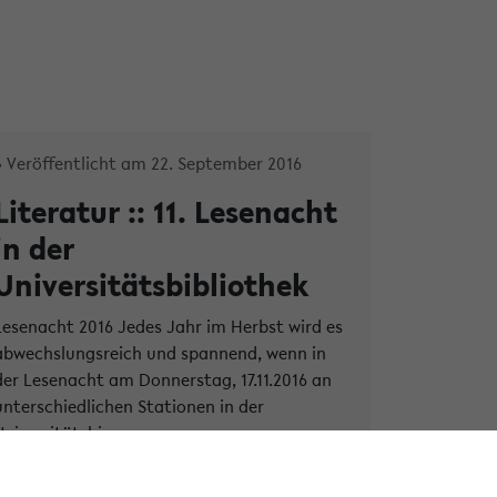
» Veröffentlicht am 22. September 2016
Literatur :: 11. Lesenacht
in der
Universitätsbibliothek
Lesenacht 2016 Jedes Jahr im Herbst wird es
abwechslungsreich und spannend, wenn in
der Lesenacht am Donnerstag, 17.11.2016 an
unterschiedlichen Stationen in der
Universitätsbi...
» Weiterlesen