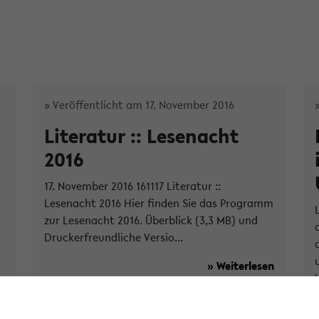
» Veröffentlicht am 17. November 2016
Literatur :: Lesenacht
2016
17. November 2016 161117 Literatur ::
Lesenacht 2016 Hier finden Sie das Programm
zur Lesenacht 2016. Überblick (3,3 MB) und
Druckerfreundliche Versio...
» Weiterlesen
n