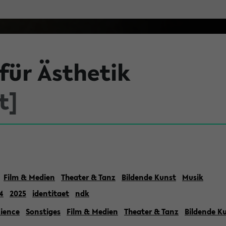
ür Ästhetik
t]
Film & Medien
Theater & Tanz
Bildende Kunst
Musik
4
2025
identitaet
ndk
cience
Sonstiges
Film & Medien
Theater & Tanz
Bildende K