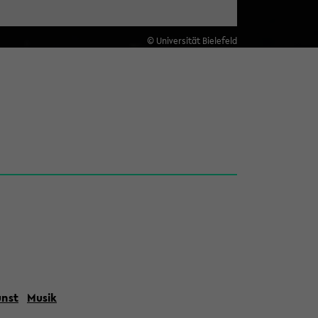
© Universität Bielefeld
unst
Musik