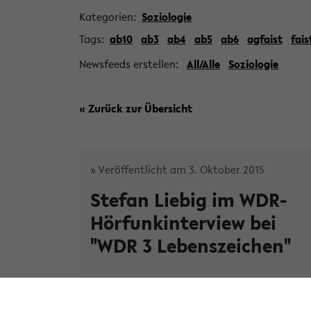
Kategorien:
Soziologie
Tags:
ab10
ab3
ab4
ab5
ab6
agfaist
fais
Newsfeeds erstellen:
All/Alle
Soziologie
« Zurück zur Übersicht
» Veröffentlicht am 3. Oktober 2015
Stefan Liebig im WDR-
Hörfunkinterview bei
"WDR 3 Lebenszeichen"
Stefan Liebig im Interview bei
"WDR 
Lebenszeichen" - WDR-Hörfunkinterview
a