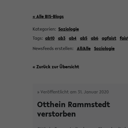
« Alle BIS-Blogs
Kategorien:
Soziologie
Tags:
ab10
ab3
ab4
ab5
ab6
agfaist
fais
Newsfeeds erstellen:
All/Alle
Soziologie
« Zurück zur Übersicht
» Veröffentlicht am 31. Januar 2020
Otthein Rammstedt
verstorben