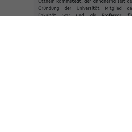
Otthein Rammstedt, der annähernd seit de
Gründung der Universität Mitglied de
Fakultät war und als Professor fü
Sozialphilosophie und Geschichte de
Soziologie der Fakultät bis zu seine
Emeritierung im Jahr 2003 angehörte, ist i
Januar 2020 verstorben.
» Weiterlese
Kategorie:
Soziologie
Tags:
ab1
rammstedt
« Zurück zur Übersicht