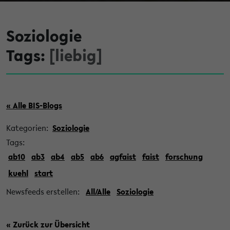
Soziologie
Tags:
[liebig]
« Alle BIS-Blogs
Kategorien:
Soziologie
Tags:
ab10
ab3
ab4
ab5
ab6
agfaist
faist
forschung
kuehl
start
Newsfeeds erstellen:
All/Alle
Soziologie
« Zurück zur Übersicht