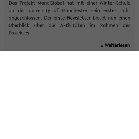
Das Projekt ManaGlobal hat mit einer Winter-Schule
an der University of Manchester sein erstes Jahr
abgeschlossen. Der
erste Newsletter
bietet nun einen
Überblick über die Aktivitäten im Rahmen des
Projektes.
» Weiterlesen
Kategorie:
Soziologie
Tags:
ab4
agsack
forschung
kooperation
managlobal
sack
» Veröffentlicht am 4. März 2019
Projekt „Managlobal“ – Kick-Off
Konferenz in Rennes
Am 21./22.2.2019 fand in Rennes die Kick-Off Konferenz
des von der EU geförderten Projektes „Managlobal“