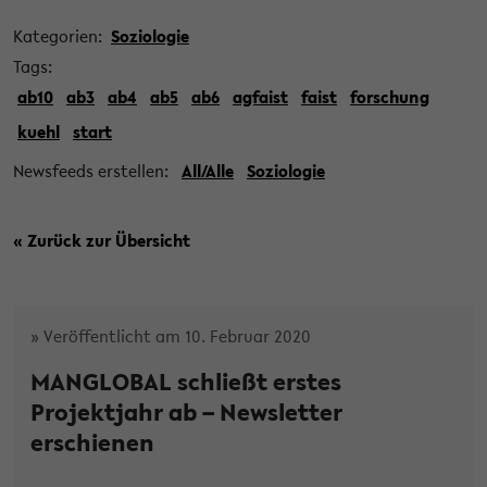
Kategorien:
Soziologie
Tags:
ab10
ab3
ab4
ab5
ab6
agfaist
faist
forschung
kuehl
start
Newsfeeds erstellen:
All/Alle
Soziologie
« Zurück zur Übersicht
» Veröffentlicht am 10. Februar 2020
MANGLOBAL schließt erstes
Projektjahr ab – Newsletter
erschienen