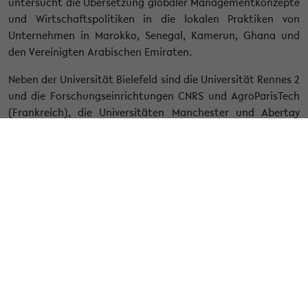
untersucht die Übersetzung globaler Managementkonzepte
und Wirtschaftspolitiken in die lokalen Praktiken von
Unternehmen in Marokko, Senegal, Kamerun, Ghana und
den Vereinigten Arabischen Emiraten.
Neben der Universität Bielefeld sind die Universität Rennes 2
und die Forschungseinrichtungen CNRS und AgroParisTech
(Frankreich), die Universitäten Manchester und Abertay
Dundee (Vereinigtes Königreich), die Universität
Mohammed VI Polytechnique sowie die Business-School
ISCAE und die Unternehmen Magreb Steel und Phone
Assistance (Marokko), die Zayed Universität (Vereinigte
Arabische Emirate), die Universität von Dakar (Senegal), die
Universität von Douala (Kamerun) und die Universität von
Ghana an dem Projekt beteiligt. Die Universität Rennes 2
koordiniert den Projektverbund.
Das Bielefelder Team um Detlef Sack und Christian
Steuerwald leitet das Editorial Board der Working Paper
Series und ist für die Kommunikation und Veröffentlichung