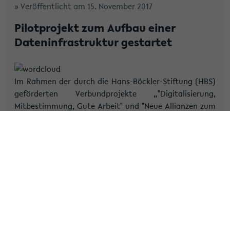
» Veröffentlicht am 15. November 2017
Pilotprojekt zum Aufbau einer
Dateninfrastruktur gestartet
Im Rahmen der durch die Hans-Böckler-Stiftung (HBS)
geförderten Verbundprojekte „"Digitalisierung,
Mitbestimmung, Gute Arbeit" und "Neue Allianzen zum
Erhalt der Beschäftigungsfähigkeit" hat das FDZ-BO
und die IT der Fakultät für Soziologie Mittel zum
Aufbau einer Dateninfrastruktur für die beiden
Verbundprojekte der HBS für die Laufzeit von 12
Monaten bewilligt bekommen. Im Zentrum des
Pilotvorhabens steht der Aufbau einer geeigneten
Dateninfrastruktur für von der HBS geförderte
Forschungsvorhaben. Dazu soll in dem Pilotvorhaben
aufbauend auf den entwickelten organisatorischen
und technischen Konzepten des FDZ-BO eine geeignete