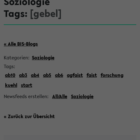
Soziologie
Tags:
[gebel]
« Alle BIS-Blogs
Kategorien:
Soziologie
Tags:
ab10
ab3
ab4
ab5
ab6
agfaist
faist
forschung
kuehl
start
Newsfeeds erstellen:
All/Alle
Soziologie
« Zurück zur Übersicht