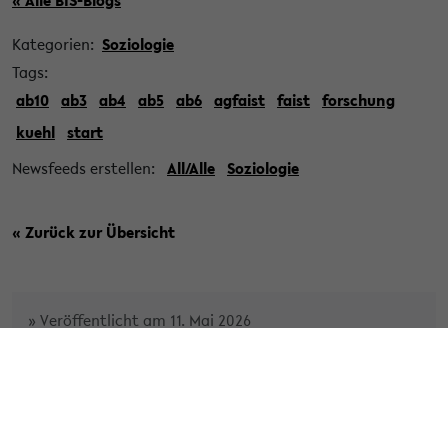
« Alle BIS-Blogs
Kategorien:
Soziologie
Tags:
ab10
ab3
ab4
ab5
ab6
agfaist
faist
forschung
kuehl
start
Newsfeeds erstellen:
All/Alle
Soziologie
« Zurück zur Übersicht
» Veröffentlicht am 11. Mai 2026
New Journal Article by Yueran Tian
and Ngoc Luong in Work in the Global
Economy