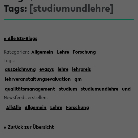
Tags:
[studiumundlehre]
« Alle BIS-Blogs
Kategorien:
Allgemein
Lehre
Forschung
Tags:
auszeichnung
evasys
lehre
lehrpreis
lehrveranstaltungsevaluation
qm
qualitätsmanagement
studium
studiumundlehre
und
Newsfeeds erstellen:
All/Alle
Allgemein
Lehre
Forschung
« Zurück zur Übersicht