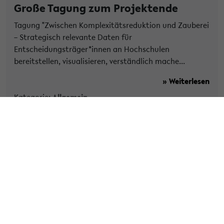
Große Tagung zum Projektende
Tagung "Zwischen Komplexitätsreduktion und Zauberei
– Strategisch relevante Daten für
Entscheidungsträger*innen an Hochschulen
bereitstellen, visualisieren, verständlich mache...
» Weiterlesen
Kategorie:
Allgemein
Tags:
qm
studiumundlehre
tagung
» Veröffentlicht am 25. September 2025
Unbeschränkte Wiederholbarkeit von
Prüfungsleistungen: Ein
Erfolgsmodell der Universität
Bielefeld