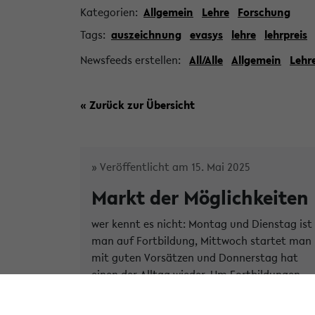
Kategorien:
Allgemein
Lehre
Forschung
Tags:
auszeichnung
evasys
lehre
lehrpreis
Newsfeeds erstellen:
All/Alle
Allgemein
Lehr
« Zurück zur Übersicht
» Veröffentlicht am 15. Mai 2025
Markt der Möglichkeiten
wer kennt es nicht: Montag und Dienstag ist
man auf Fortbildung, Mittwoch startet man
mit guten Vorsätzen und Donnerstag hat
einen der Alltag wieder. Um Fortbildungen
und die in si...