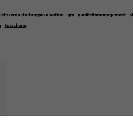
lehrveranstaltungsevaluation
qm
qualitätsmanagement
s
e
Forschung