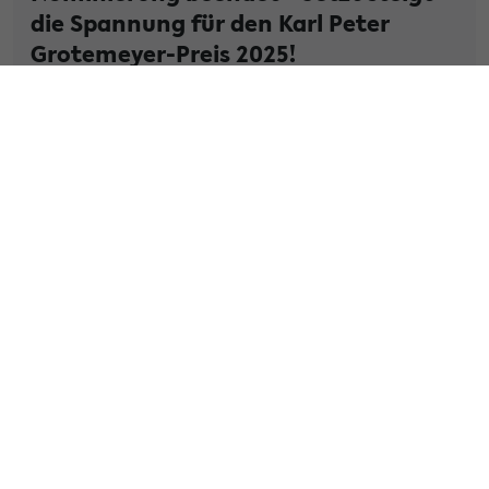
die Spannung für den Karl Peter
Grotemeyer-Preis 2025!
Die Ausschreibung für den diesjährigen Karl Peter
Grotemeyer-Preis ist beendet, die Plakatständer
wurden abgeräumt. Jetzt beginnt für uns der schönste
Teil des Wettbewerbs: Das Sic...
» Weiterlesen
Kategorie:
Lehre
Tags:
auszeichnung
karlgrotemeyer
lehrpreis
» Veröffentlicht am 14. Mai 2024
Nominierung für den Karl Peter
Grotemeyer-Preis gestartet
Nominierung für den Karl Peter Grotemeyer-Preis