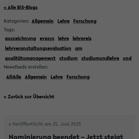
« Alle BIS-Blogs
Kategorien:
Allgemein
Lehre
Forschung
Tags:
auszeichnung
evasys
lehre
lehrpreis
lehrveranstaltungsevaluation
qm
qualitätsmanagement
studium
studiumundlehre
und
Newsfeeds erstellen:
All/Alle
Allgemein
Lehre
Forschung
« Zurück zur Übersicht
» Veröffentlicht am 25. Juni 2025
Nominierung beendet – Jetzt steigt