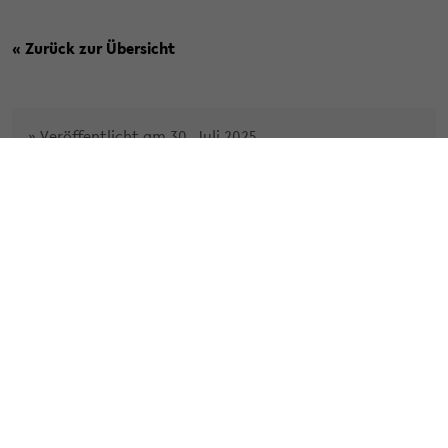
« Zurück zur Übersicht
» Veröffentlicht am 30. Juli 2025
SchreibRaum EW (Z0-104 und Z0-106)
» Weiterlesen
Kategorie:
AG 10
Tags:
abschlussarbeit
ag1
ag10workshops
schreiben
schreiblabor
schreibraum
» Veröffentlicht am 29. Juni 2025
Schreibworkshop "Wie man vom