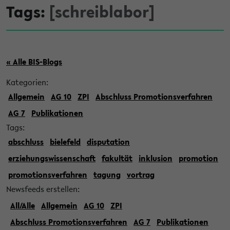
Tags:
[schreiblabor]
« Alle BIS-Blogs
Kategorien:
Allgemein
AG 10
ZPI
Abschluss Promotionsverfahren
AG 7
Publikationen
Tags:
abschluss
bielefeld
disputation
erziehungswissenschaft
fakultät
inklusion
promotion
promotionsverfahren
tagung
vortrag
Newsfeeds erstellen:
All/Alle
Allgemein
AG 10
ZPI
Abschluss Promotionsverfahren
AG 7
Publikationen