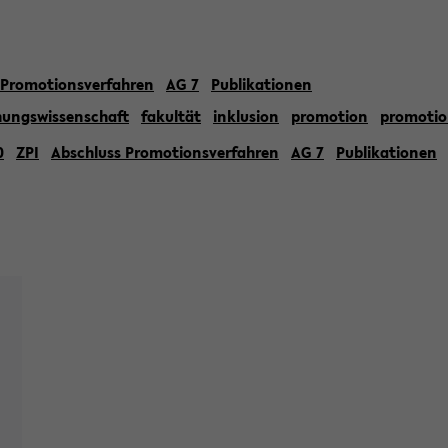
 Promotionsverfahren
AG 7
Publikationen
hungswissenschaft
fakultät
inklusion
promotion
promotio
0
ZPI
Abschluss Promotionsverfahren
AG 7
Publikationen