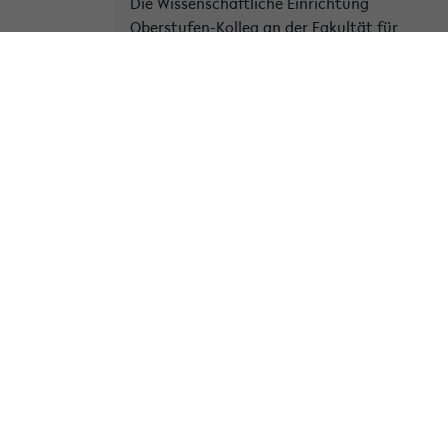
Die Wissenschaftliche Einrichtung
Oberstufen-Kolleg an der Fakultät für
Erziehungswissenschaft der Universität
Bielefeld wird - in Kooperation mit der
Kommission für Schulforschung...
» Weiterlese
Kategorie:
Allgemein
Tags:
einrichtung
hochschule
oberstufen-
kolleg
schule
tagung
wissenschaftliche
übergang
« Zurück zur Übersicht