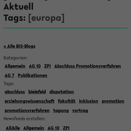
Aktuell
Tags:
[europa]
« Alle BIS-Blogs
Kategorien:
Allgemein
AG 10
ZPI
Abschluss Promotionsverfahren
AG 7
Publikationen
Tags:
abschluss
bielefeld
disputation
erziehungswissenschaft
fakultät
inklusion
promotion
promotionsverfahren
tagung
vortrag
Newsfeeds erstellen:
All/Alle
Allgemein
AG 10
ZPI