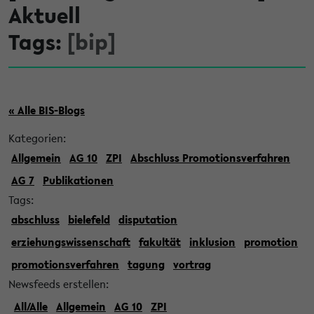
Aktuell
Tags:
[bip]
« Alle BIS-Blogs
Kategorien:
Allgemein
AG 10
ZPI
Abschluss Promotionsverfahren
AG 7
Publikationen
Tags:
abschluss
bielefeld
disputation
erziehungswissenschaft
fakultät
inklusion
promotion
promotionsverfahren
tagung
vortrag
Newsfeeds erstellen:
All/Alle
Allgemein
AG 10
ZPI