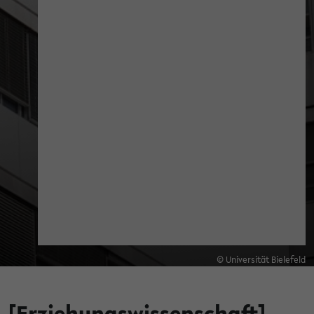
© Universität Bielefeld
[Erziehungswissenschaft]