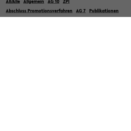
All/Alle
Allgemein
AG 10
ZPI
Abschluss Promotionsverfahren
AG 7
Publikationen
« Zurück zur Übersicht
» Veröffentlicht am 1. April 2015
Einladung: Last Lecture Prof. Dr.
Paschen
Die Fakultät für Erziehungswissenschaft lädt ein zur
Last Lecture von Herrn Prof. Dr. Harm Paschen mit dem
Titel Pädagogik: Alles auf dem digitalen Weg? Einige
erziehungswisse...
» Weiterlesen
Kategorie:
Allgemein