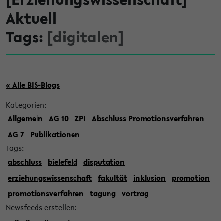
Aktuell
Tags:
[digitalen]
« Alle BIS-Blogs
Kategorien:
Allgemein
AG 10
ZPI
Abschluss Promotionsverfahren
AG 7
Publikationen
Tags:
abschluss
bielefeld
disputation
erziehungswissenschaft
fakultät
inklusion
promotion
promotionsverfahren
tagung
vortrag
Newsfeeds erstellen: