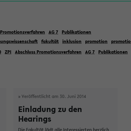
 Promotionsverfahren
AG 7
Publikationen
hungswissenschaft
fakultät
inklusion
promotion
promotio
0
ZPI
Abschluss Promotionsverfahren
AG 7
Publikationen
» Veröffentlicht am 30. Juni 2014
Einladung zu den
Hearings
Die Fakultät lädt alle Interessierten herzlich