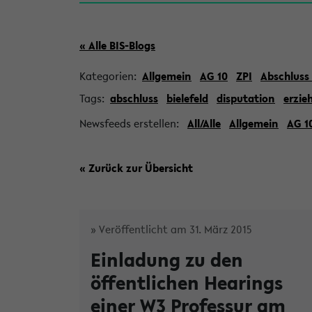
« Alle BIS-Blogs
Kategorien:
Allgemein
AG 10
ZPI
Abschluss
Tags:
abschluss
bielefeld
disputation
erzie
Newsfeeds erstellen:
All/Alle
Allgemein
AG 1
« Zurück zur Übersicht
» Veröffentlicht am 31. März 2015
Einladung zu den
öffentlichen Hearings
einer W3 Professur am