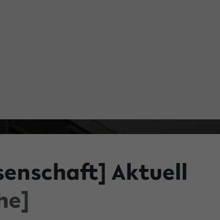
senschaft] Aktuell
he]