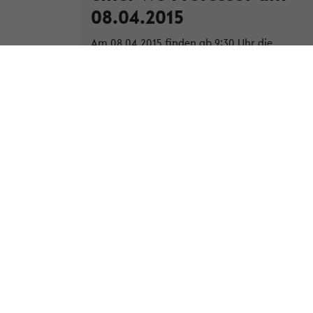
08.04.2015
Am 08.04.2015 finden ab 9:30 Uhr die
öffentlichen Hearings zur "W3 Professur für
Erziehungswissenschaft mit dem
Schwerpunkt Didaktik und Schulentwicklung
im Kontext von Ink...
» Weiterlese
Kategorie:
Allgemein
Tags:
didaktik
hearings
inklusion
professur
schulentwicklung
schwerpunkt
w3
öffentliche
« Zurück zur Übersicht