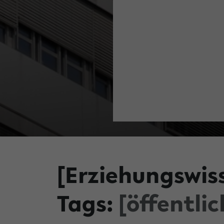
[Erziehungswis
Tags:
[öffentlic