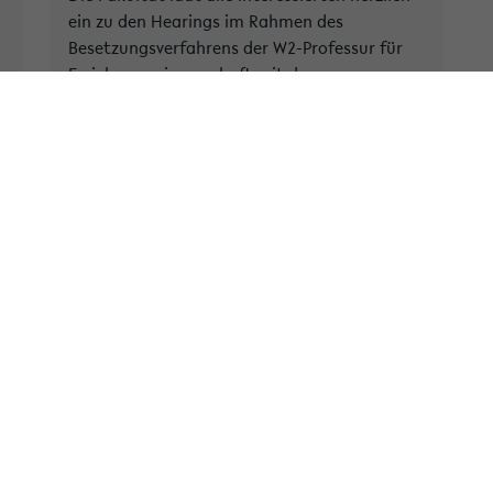
ein zu den Hearings im Rahmen des
Besetzungsverfahrens der W2-Professur für
Erziehungswissenschaft mit den
Schwerpunkten Diagnose, Fö...
» Weiterlesen
n
Kategorie:
Allgemein
Tags:
diagnose
didaktik
förderung
hearings
inklusion
professur
schulische
vortragsreihe
w2
öffentliche