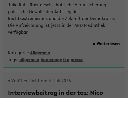
Julia Ruhs über gesellschaftliche Verunsicherung,
politische Gewalt, den Aufstieg des
Rechtsextremismus und die Zukunft der Demokratie.
Die Aufzeichnung ist jetzt in der ARD Mediathek
verfügbar.
» Weiterlesen
Kategorie:
Allgemein
Tags:
allgemein
homepage
ikg
presse
» Veröffentlicht am 3. Juli 2026
Interviewbeitrag in der taz: Nico
Mokros über den Political Gender Gap
- ‚Junge Männer vertreten mehr
autoritäre Einstellungen‘
Im Interview mit der taz spricht IKG-Mitarbeiter Nico