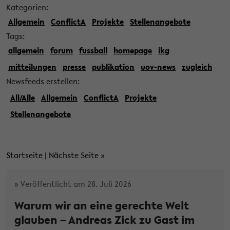
Kategorien:
Allgemein
ConflictA
Projekte
Stellenangebote
Tags:
allgemein
forum
fussball
homepage
ikg
mitteilungen
presse
publikation
uov-news
zugleich
Newsfeeds erstellen:
All/Alle
Allgemein
ConflictA
Projekte
Stellenangebote
Startseite
|
Nächste Seite
»
» Veröffentlicht am 28. Juli 2026
Warum wir an eine gerechte Welt
glauben – Andreas Zick zu Gast im