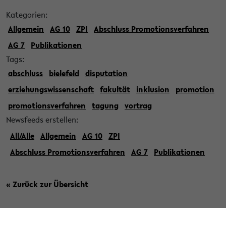
Kategorien:
Allgemein
AG 10
ZPI
Abschluss Promotionsverfahren
AG 7
Publikationen
Tags:
abschluss
bielefeld
disputation
erziehungswissenschaft
fakultät
inklusion
promotion
promotionsverfahren
tagung
vortrag
Newsfeeds erstellen:
All/Alle
Allgemein
AG 10
ZPI
Abschluss Promotionsverfahren
AG 7
Publikationen
« Zurück zur Übersicht