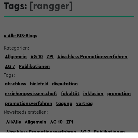
Tags:
[rangger]
« Alle BIS-Blogs
Kategorien:
Allgemein
AG 10
ZPI
Abschluss Promotionsverfahren
AG 7
Publikationen
Tags:
abschluss
bielefeld
disputation
erziehungswissenschaft
fakultät
inklusion
promotion
promotionsverfahren
tagung
vortrag
Newsfeeds erstellen:
All/Alle
Allgemein
AG 10
ZPI
Abschluss Promotionsverfahren
AG 7
Publikationen