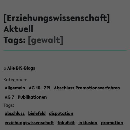
[Erziehungswissenschaft]
Aktuell
Tags:
[gewalt]
« Alle BIS-Blogs
Kategorien:
Allgemein
AG 10
ZPI
Abschluss Promotionsverfahren
AG 7
Publikationen
Tags:
abschluss
bielefeld
disputation
erziehungswissenschaft
fakultät
inklusion
promotion