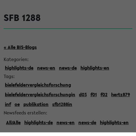
SFB 1288
« Alle BIS-Blogs
Kategorien:
highlights-de
news-en
news-de
highlights-en
Tags:
bielefeldervergleichsforschung
bielefeldervergleichsforschungin
d03
f01
f02
hertz879
inf
oe
publikation
sfb1288in
Newsfeeds erstellen:
All/Alle
highlights-de
news-en
news-de
highlights-en