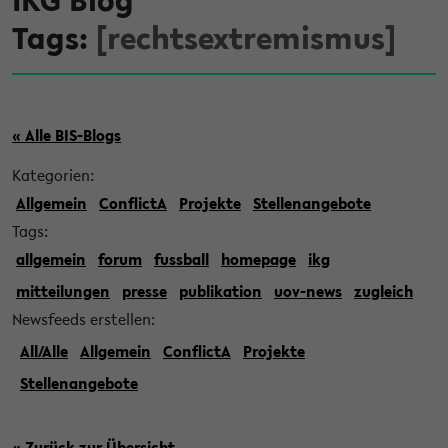
Tags:
[rechtsextremismus]
« Alle BIS-Blogs
Kategorien:
Allgemein
ConflictA
Projekte
Stellenangebote
Tags:
allgemein
forum
fussball
homepage
ikg
mitteilungen
presse
publikation
uov-news
zugleich
Newsfeeds erstellen:
All/Alle
Allgemein
ConflictA
Projekte
Stellenangebote
« Zurück zur Übersicht