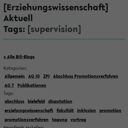
[Erziehungswissenschaft]
Aktuell
Tags:
[supervision]
« Alle BIS-Blogs
Kategorien:
Allgemein
AG 10
ZPI
Abschluss Promotionsverfahren
AG 7
Publikationen
Tags:
abschluss
bielefeld
disputation
erziehungswissenschaft
fakultät
inklusion
promotion
promotionsverfahren
tagung
vortrag
Newsfeeds erstellen: