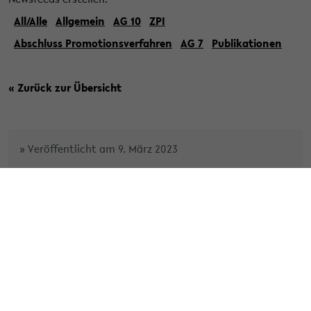
All/Alle
Allgemein
AG 10
ZPI
Abschluss Promotionsverfahren
AG 7
Publikationen
« Zurück zur Übersicht
» Veröffentlicht am 9. März 2023
Abschluss Promotionsverfahren
Herr Volker Jörn Walpuski hat mit der Disputation
vom 01.03.2023 erfolgreich an der Fakultät promoviert.
Titel der Arbeit: Zwischen Restauration und Inneren
Reformen. ...
» Weiterlesen
Kategorie:
Allgemein