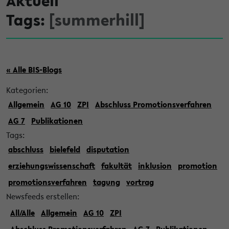
Aktuell
Tags:
[summerhill]
« Alle BIS-Blogs
Kategorien:
Allgemein
AG 10
ZPI
Abschluss Promotionsverfahren
AG 7
Publikationen
Tags:
abschluss
bielefeld
disputation
erziehungswissenschaft
fakultät
inklusion
promotion
promotionsverfahren
tagung
vortrag
Newsfeeds erstellen:
All/Alle
Allgemein
AG 10
ZPI
Abschluss Promotionsverfahren
AG 7
Publikationen