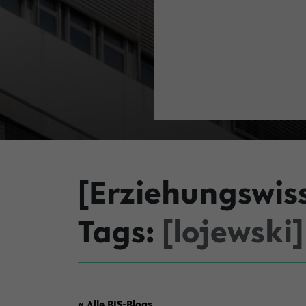
[Erziehungswis
Tags:
[lojewski]
« Alle BIS-Blogs