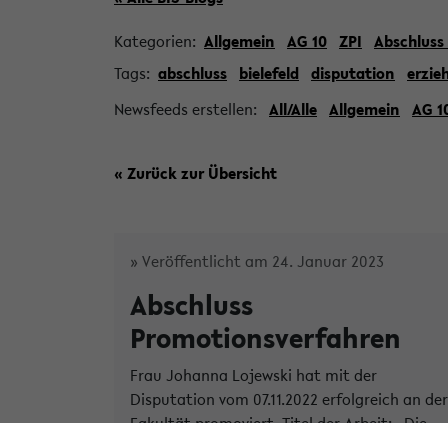
Kategorien:
Allgemein
AG 10
ZPI
Abschluss
Tags:
abschluss
bielefeld
disputation
erzie
Newsfeeds erstellen:
All/Alle
Allgemein
AG 1
« Zurück zur Übersicht
» Veröffentlicht am 24. Januar 2023
Abschluss
Promotionsverfahren
Frau Johanna Lojewski hat mit der
Disputation vom 07.11.2022 erfolgreich an der
Fakultät promoviert. Titel der Arbeit: „Die
feinen Unterschiede - Schulkulturen in der