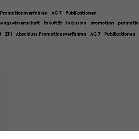
 Promotionsverfahren
AG 7
Publikationen
hungswissenschaft
fakultät
inklusion
promotion
promotio
0
ZPI
Abschluss Promotionsverfahren
AG 7
Publikationen