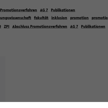
 Promotionsverfahren
AG 7
Publikationen
hungswissenschaft
fakultät
inklusion
promotion
promotio
0
ZPI
Abschluss Promotionsverfahren
AG 7
Publikationen