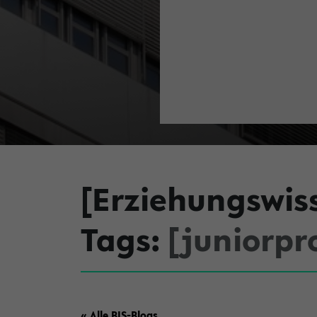
[Erziehungswis
Tags:
[juniorpr
« Alle BIS-Blogs