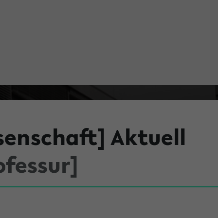
senschaft] Aktuell
ofessur]