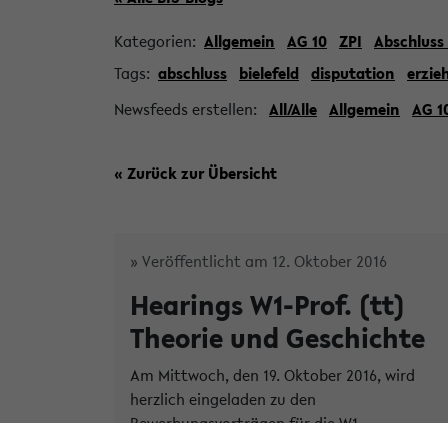
Kategorien:
Allgemein
AG 10
ZPI
Abschluss
Tags:
abschluss
bielefeld
disputation
erzie
Newsfeeds erstellen:
All/Alle
Allgemein
AG 1
« Zurück zur Übersicht
» Veröffentlicht am 12. Oktober 2016
Hearings W1-Prof. (tt)
Theorie und Geschichte
Am Mittwoch, den 19. Oktober 2016, wird
herzlich eingeladen zu den
Bewerbungsvorträgen für die W1-
Juniorprofessur (mit Tenure-Track W2)