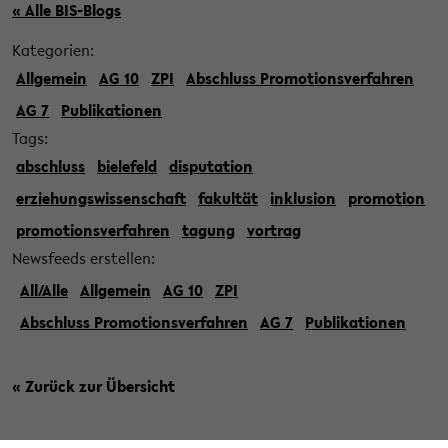
« Alle BIS-Blogs
Kategorien:
Allgemein
AG 10
ZPI
Abschluss Promotionsverfahren
AG 7
Publikationen
Tags:
abschluss
bielefeld
disputation
erziehungswissenschaft
fakultät
inklusion
promotion
promotionsverfahren
tagung
vortrag
Newsfeeds erstellen:
All/Alle
Allgemein
AG 10
ZPI
Abschluss Promotionsverfahren
AG 7
Publikationen
« Zurück zur Übersicht