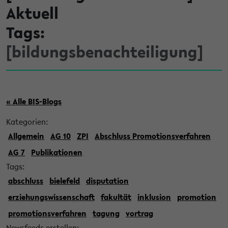
Aktuell
Tags:
[bildungsbenachteiligung]
« Alle BIS-Blogs
Kategorien:
Allgemein
AG 10
ZPI
Abschluss Promotionsverfahren
AG 7
Publikationen
Tags:
abschluss
bielefeld
disputation
erziehungswissenschaft
fakultät
inklusion
promotion
promotionsverfahren
tagung
vortrag
Newsfeeds erstellen: