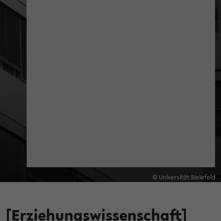
© Universität Bielefeld
[Erziehungswissenschaft]