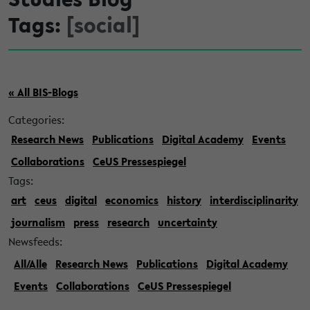
Tags:
[social]
« All BIS-Blogs
Categories:
Research News
Publications
Digital Academy
Events
Collaborations
CeUS Pressespiegel
Tags:
art
ceus
digital
economics
history
interdisciplinarity
journalism
press
research
uncertainty
Newsfeeds:
All/Alle
Research News
Publications
Digital Academy
Events
Collaborations
CeUS Pressespiegel