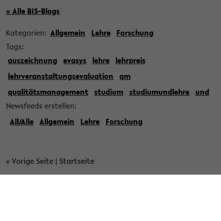
« Alle BIS-Blogs
Kategorien:
Allgemein
Lehre
Forschung
Tags:
auszeichnung
evasys
lehre
lehrpreis
lehrveranstaltungsevaluation
qm
qualitätsmanagement
studium
studiumundlehre
und
Newsfeeds erstellen:
All/Alle
Allgemein
Lehre
Forschung
«
Vorige Seite
|
Startseite
» Veröffentlicht am 21. Dezember 2022
Jahresrückblick