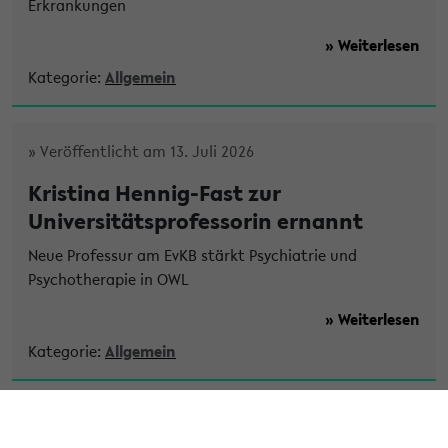
Erkrankungen
» Weiterlesen
Kategorie:
Allgemein
» Veröffentlicht am 13. Juli 2026
Kristina Hennig-Fast zur
Universitätsprofessorin ernannt
Neue Professur am EvKB stärkt Psychiatrie und
Psychotherapie in OWL
» Weiterlesen
Kategorie:
Allgemein
» Veröffentlicht am 9. Juli 2026