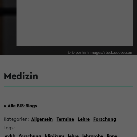
© © pushish images/stock.adobe.com
Medizin
« Alle BIS-Blogs
Kategorien:
Allgemein
Termine
Lehre
Forschung
Tags:
evkb
forschung
klinikum
lehre
lehrprobe
lippe