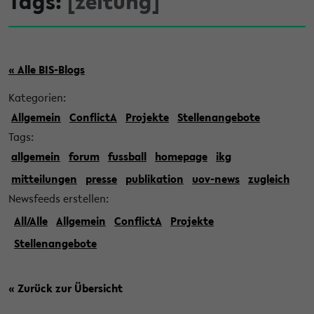
Tags:
[zeitung]
« Alle BIS-Blogs
Kategorien:
Allgemein
ConflictA
Projekte
Stellenangebote
Tags:
allgemein
forum
fussball
homepage
ikg
mitteilungen
presse
publikation
uov-news
zugleich
Newsfeeds erstellen:
All/Alle
Allgemein
ConflictA
Projekte
Stellenangebote
« Zurück zur Übersicht