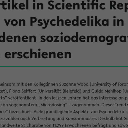
tikel in Scientific Re
von Psychedelika in
edenen soziodemogra
 erschienen
meinsam mit den Kolleg:innen Suzanne Wood (University of Toro
et), Fiona Seiffert (Universität Bielefeld) und Guido Mehlkop (Un
orts” veröffentlicht. In den letzten Jahren hat das Interesse an 
e an sogenanntem „Microdosing“ – zugenommen. Dieser Trend w
ce“ bezeichnet. Viele grundlegende Aspekte von Psychedelika s
azu zählen auch Verbreitung und Konsummuster. Deshalb hat Se
landweite Stichprobe von 11.299 Erwachsenen befragt und sow