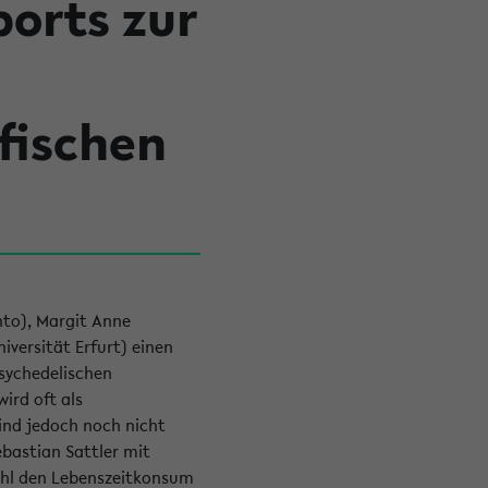
ports zur
fischen
nto), Margit Anne
iversität Erfurt) einen
psychedelischen
ird oft als
ind jedoch noch nicht
bastian Sattler mit
ohl den Lebenszeitkonsum