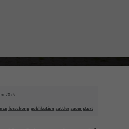
uni 2025
nce
forschung
publikation
sattler
sauer
start