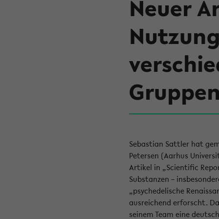
Neuer Ar
Nutzung 
verschi
Gruppen
Sebastian Sattler hat ge
Petersen (Aarhus Universit
Artikel in „Scientific Rep
Substanzen – insbesonder
„psychedelische Renaissan
ausreichend erforscht. D
seinem Team eine deutsch