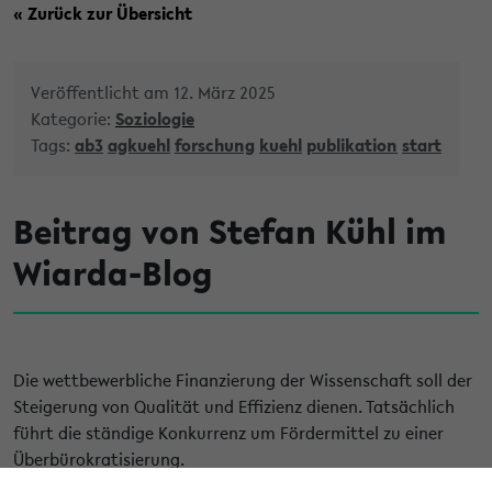
« Zurück zur Übersicht
Veröffentlicht am 12. März 2025
Kategorie:
Soziologie
Tags:
ab3
agkuehl
forschung
kuehl
publikation
start
Beitrag von Stefan Kühl im
Wiarda-Blog
Die wettbewerbliche Finanzierung der Wissenschaft soll der
Steigerung von Qualität und Effizienz dienen. Tatsächlich
führt die ständige Konkurrenz um Fördermittel zu einer
Überbürokratisierung.