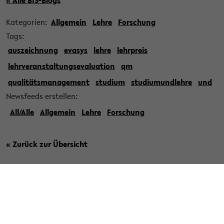
« Alle BIS-Blogs
Kategorien:
Allgemein
Lehre
Forschung
Tags:
auszeichnung
evasys
lehre
lehrpreis
lehrveranstaltungsevaluation
qm
qualitätsmanagement
studium
studiumundlehre
und
Newsfeeds erstellen:
All/Alle
Allgemein
Lehre
Forschung
« Zurück zur Übersicht
» Veröffentlicht am 26. November 2024
Unser Umzug nach B1