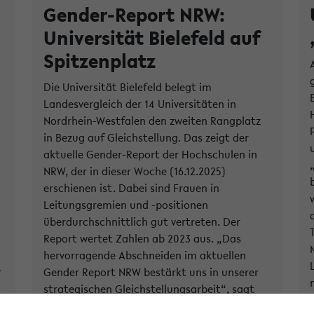
Gender-Report NRW:
Universität Bielefeld auf
Spitzenplatz
Die Universität Bielefeld belegt im
Landesvergleich der 14 Universitäten in
Nordrhein-Westfalen den zweiten Rangplatz
in Bezug auf Gleichstellung. Das zeigt der
aktuelle Gender-Report der Hochschulen in
NRW, der in dieser Woche (16.12.2025)
erschienen ist. Dabei sind Frauen in
Leitungsgremien und -positionen
überdurchschnittlich gut vertreten. Der
Report wertet Zahlen ab 2023 aus. „Das
l
hervorragende Abschneiden im aktuellen
r
Gender Report NRW bestärkt uns in unserer
strategischen Gleichstellungsarbeit“, sagt
Professorin Michaela Vogt, Prorektorin für