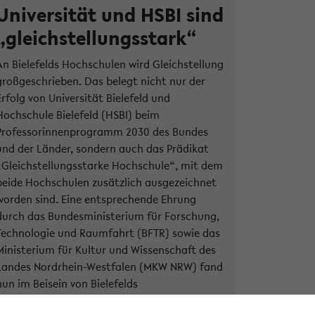
Universität und HSBI sind
„gleichstellungsstark“
An Bielefelds Hochschulen wird Gleichstellung
großgeschrieben. Das belegt nicht nur der
Erfolg von Universität Bielefeld und
Hochschule Bielefeld (HSBI) beim
Professorinnenprogramm 2030 des Bundes
und der Länder, sondern auch das Prädikat
„Gleichstellungsstarke Hochschule“, mit dem
beide Hochschulen zusätzlich ausgezeichnet
worden sind. Eine entsprechende Ehrung
durch das Bundesministerium für Forschung,
Technologie und Raumfahrt (BFTR) sowie das
Ministerium für Kultur und Wissenschaft des
Landes Nordrhein-Westfalen (MKW NRW) fand
nun im Beisein von Bielefelds
Oberbürgermeister Pit Clausen und über 100