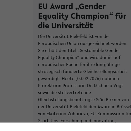
EU Award „Gender
Equality Champion“ für
die Universität
Die Universität Bielefeld ist von der
Europäischen Union ausgezeichnet worden:
Sie erhält den Titel „Sustainable Gender
Equality Champion“ und wird damit auf
europäischer Ebene für ihre langjährige
strategisch fundierte Gleichstellungsarbeit
gewürdigt. Heute (03.02.2026) nahmen
Prorektorin Professorin Dr. Michaela Vogt
sowie die stellvertretende
Gleichstellungsbeauftragte Siân Birkner von
der Universität Bielefeld den Award in Brüsse
von Ekaterina Zaharieva, EU-Kommissarin fü
Start-Ups, Forschung und Innovation,
entgegen. Die Universität Bielefeld ist die