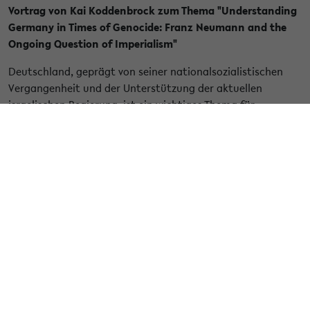
Vortrag von Kai Koddenbrock zum Thema "Understanding
Germany in Times of Genocide: Franz Neumann and the
Ongoing Question of Imperialism"
Deutschland, geprägt von seiner nationalsozialistischen
Vergangenheit und der Unterstützung der aktuellen
israelischen Regierung, ist ein wichtiges Thema für
akademische Analysen und politische Interventionen. Die
Beziehung der deutschen Regierung zur extremen Gewalt
stellt eine große Herausforderung für die
Sozialwissenschaften dar. Historisch wurde Deutschland
während des Nationalsozialismus zu einem Zentrum für
Theorien zu Imperialismus, Faschismus und Antisemitismus.
Heute dominiert eine liberale Analyse, die diese kritische
Tradition ignoriert. In Anbetracht steigender
Rüstungsinvestitionen und des Aufstiegs der AfD
untersucht Kai Koddenbrocks Vortrag, wie alte und neue
Theorien von Faschismus und Imperialismus das aktuelle