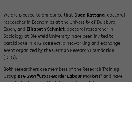
We are pleased to announce that
Duaa Kattana
, doctoral
researcher in Economics at the University of Duisburg-
Essen, and
Elisabeth Schmidt
, doctoral researcher in
Sociology at Bielefeld University, have been invited to
participate in
RTG connect
, a networking and exchange
event organized by the German Research Foundation
(DFG).
Both researchers are members of the Research Training
Group
RTG 2951 "Cross-Border Labour Markets"
and have
been invited on behalf of the President of the DFG,
Professor Katja Becker, to represent the doctoral
researchers of the Research Training Group at their
universities.
The event will take place in
Bonn on 13–14 October 2026
and brings together doctoral researcher representatives
from DFG-funded Research Training Groups (RTGs) and