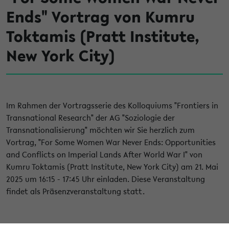
Ends" Vortrag von Kumru
Toktamis (Pratt Institute,
New York City)
Im Rahmen der Vortragsserie des Kolloquiums "Frontiers in
Transnational Research" der AG "Soziologie der
Transnationalisierung" möchten wir Sie herzlich zum
Vortrag, "For Some Women War Never Ends: Opportunities
and Conflicts on Imperial Lands After World War I" von
Kumru Toktamis (Pratt Institute, New York City) am 21. Mai
2025 um 16:15 - 17:45 Uhr einladen. Diese Veranstaltung
findet als Präsenzveranstaltung statt.