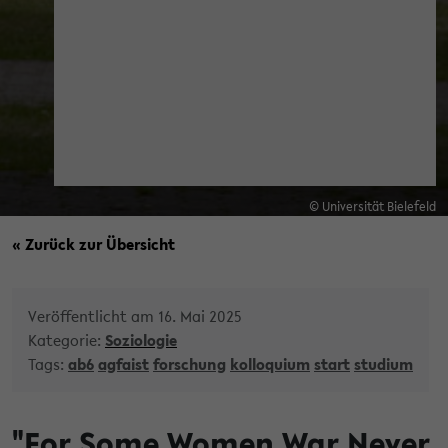
© Universität Bielefeld
« Zurück zur Übersicht
Veröffentlicht am 16. Mai 2025
Kategorie:
Soziologie
Tags:
ab6
agfaist
forschung
kolloquium
start
studium
"For Some Women War Never